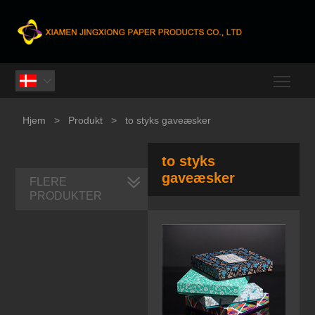
Togg

Hjem
>
Produkt
>
to styks gaveæsker
to styks
gaveæsker
FLERE
PRODUKTER